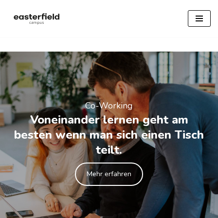
Zum
Inhalt
springen
Co-Working
Voneinander lernen geht am
besten wenn man sich einen Tisch
teilt.
Mehr erfahren